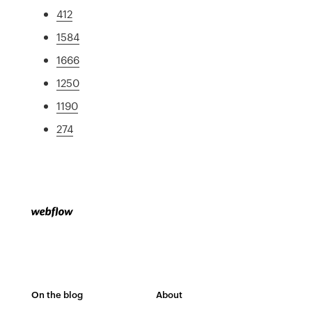
412
1584
1666
1250
1190
274
On the blog
About