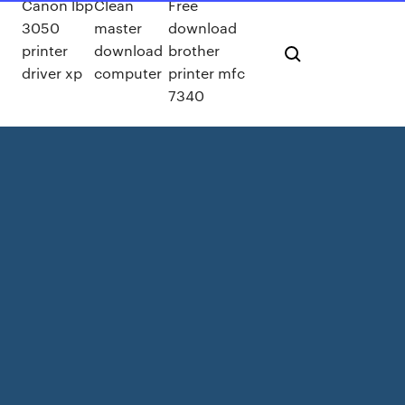
Canon lbp
Clean
Free
3050
master
download
printer
download
brother
driver xp
computer
printer mfc
7340